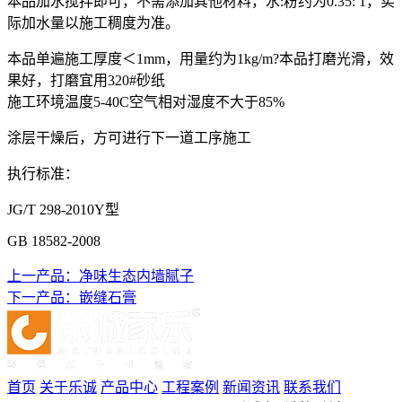
本品加水搅拌即可，不需添加其他材料，水:粉约为0.35: 1，实
际加水量以施工稠度为准。
本品单遍施工厚度＜1mm，用量约为1kg/m?本品打磨光滑，效
果好，打磨宜用320#砂纸
施工环境温度5-40C空气相对湿度不大于85%
涂层干燥后，方可进行下一道工序施工
执行标准：
JG/T 298-2010Y型
GB 18582-2008
上一产品：
净味生态内墙腻子
下一产品：
嵌缝石膏
首页
关于乐诚
产品中心
工程案例
新闻资讯
联系我们