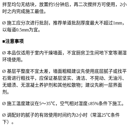
拌至均匀无结块，放置约5分钟后，再二次
搅拌方可使用，
2小
时之内完成施工最佳。
Ø
施工应分次进行批刮，推荐单道批刮厚度最大不超过
1mm，
以每道0.5mm为宜。
■注意事项
Ø 本品仅适用于室内干燥墙面，不宜厨房卫生间地下室等潮湿
环境使用。
Ø 基层平整度不宜太差，墙面粗糙建议先使用底层腻子或找平
石膏进行粗找平，应保证基层坚实、清洁、不晃动、无油污、
无蜡渍、无混凝土养护剂和其他松散物；建议先刷一层界面
剂。
Ø
施工温度建议在
5～35℃，空气相对湿度≤85%条件下施工。
Ø
调配好的腻子的有效使用时间约为
2小时（常温25℃条件
下）。