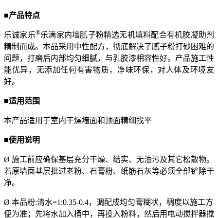
■产品
特点
®
乐诚家乐
乐满家内墙腻子粉精选无机填料配合有机胶凝助剂
精制而成。本品采用中性配方，彻底解决了腻子粉打砂困难的
问题，打磨后内部均匀细腻，与乳胶漆相容性好。产品施工性
能优异，无添加任何有害物质，净味环保，对人体及环境友
好。
■
适用范围
本产品适用于室内干燥墙面和顶面精细找平
■使用
说明
Ø 施工前应确保基层充分干燥、结实、无油污及其它松散物。
若原墙面基层批过老粉、石膏粉、纸筋石灰等必须全部铲除干
净。
Ø
本品粉
:清水=1:0.35-0.4，调配成均匀膏糊状，稠度以施工方
便为准；先将水加入桶中，再投入粉料，然后用电动搅拌器搅