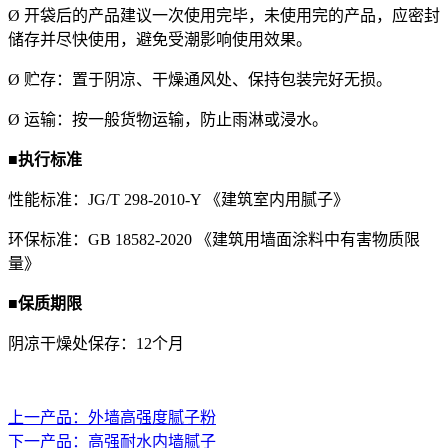
Ø 开袋后的产品建议一次使用完毕，未使用完的产品，应密封
储存并尽快使用，避免受潮影响使用效果。
Ø 贮存：置于阴凉、干燥通风处、保持包装完好无损。
Ø 运输：按一般货物运输，防止雨淋或浸水。
■执行标准
性能标准：
JG
/T
298-2010-Y
《建筑室内用腻子》
环保标准：GB 18582-20
20
《建筑用墙面涂料中有害物质限
量》
■保质
期限
阴凉干燥处保存：12个月
上一产品：
外墙高强度腻子粉
下一产品：
高强耐水内墙腻子